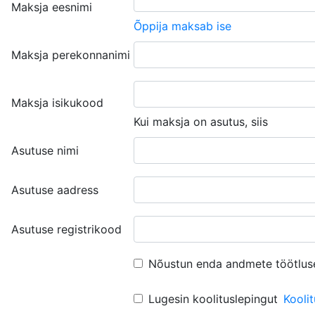
Maksja eesnimi
Õppija maksab ise
Maksja perekonnanimi
Maksja isikukood
Kui maksja on asutus, siis
Asutuse nimi
Asutuse aadress
Asutuse registrikood
Nõustun enda andmete töötlus
Lugesin koolituslepingut
Kooli