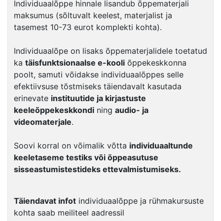
Individuaalõppe hinnale lisandub õppematerjali
maksumus (sõltuvalt keelest, materjalist ja
tasemest 10-73 eurot komplekti kohta).
Individuaalõpe on lisaks õppematerjalidele toetatud
ka
täisfunktsionaalse e-kooli
õppekeskkonna
poolt, samuti võidakse individuaalõppes selle
efektiivsuse tõstmiseks täiendavalt kasutada
erinevate
instituutide ja kirjastuste
keeleõppekeskkondi
ning
audio- ja
videomaterjale
.
Soovi korral on võimalik võtta
individuaaltunde
keeletaseme testiks või õppeasutuse
sisseastumistestideks ettevalmistumiseks.
Täiendavat infot
individuaalõppe ja rühmakursuste
kohta saab meiliteel aadressil