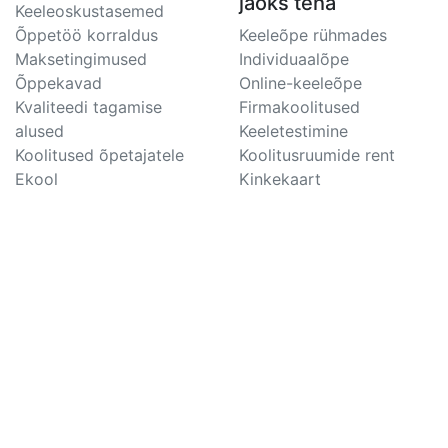
jaoks teha
Keeleoskustasemed
Õppetöö korraldus
Keeleõpe rühmades
Maksetingimused
Individuaalõpe
Õppekavad
Online-keeleõpe
Kvaliteedi tagamise
Firmakoolitused
alused
Keeletestimine
Koolitused õpetajatele
Koolitusruumide rent
Ekool
Kinkekaart