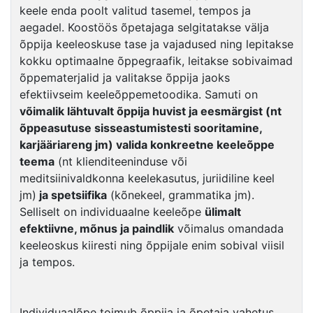
keele enda poolt valitud tasemel, tempos ja
aegadel. Koostöös õpetajaga selgitatakse välja
õppija keeleoskuse tase ja vajadused ning lepitakse
kokku optimaalne õppegraafik, leitakse sobivaimad
õppematerjalid ja valitakse õppija jaoks
efektiivseim keeleõppemetoodika. Samuti on
võimalik lähtuvalt õppija huvist ja eesmärgist (nt
õppeasutuse sisseastumistesti sooritamine,
karjääriareng jm) valida konkreetne keeleõppe
teema
(nt klienditeeninduse või
meditsiinivaldkonna keelekasutus, juriidiline keel
jm)
ja spetsiifika
(kõnekeel, grammatika jm).
Selliselt on individuaalne keeleõpe
ülimalt
efektiivne, mõnus ja paindlik
võimalus omandada
keeleoskus kiiresti ning õppijale enim sobival viisil
ja tempos.
Individuaalõpe toimub õppija ja õpetaja vahetus