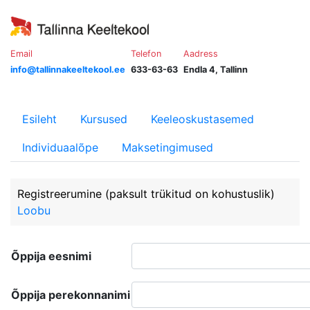
Email
Telefon
Aadress
info@tallinnakeeltekool.ee
633-63-63
Endla 4, Tallinn
Esileht
Kursused
Keeleoskustasemed
Individuaalõpe
Maksetingimused
Registreerumine
(paksult trükitud on kohustuslik)
Loobu
Õppija eesnimi
Õppija perekonnanimi