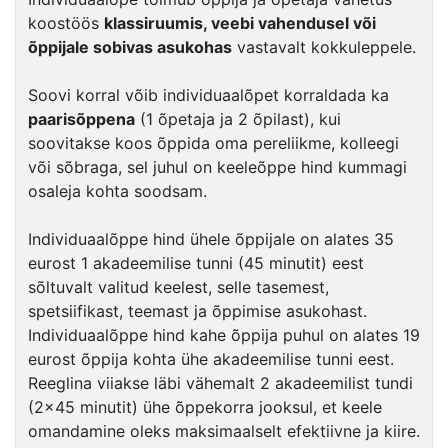
koostöös
klassiruumis, veebi vahendusel või
õppijale sobivas asukohas
vastavalt kokkuleppele.
Soovi korral võib individuaalõpet korraldada ka
paarisõppena
(1 õpetaja ja 2 õpilast), kui
soovitakse koos õppida oma pereliikme, kolleegi
või sõbraga, sel juhul on keeleõppe hind kummagi
osaleja kohta soodsam.
Individuaalõppe hind ühele õppijale on alates 35
eurost 1 akadeemilise tunni (45 minutit) eest
sõltuvalt valitud keelest, selle tasemest,
spetsiifikast, teemast ja õppimise asukohast.
Individuaalõppe hind kahe õppija puhul on alates 19
eurost õppija kohta ühe akadeemilise tunni eest.
Reeglina viiakse läbi vähemalt 2 akadeemilist tundi
(2×45 minutit) ühe õppekorra jooksul, et keele
omandamine oleks maksimaalselt efektiivne ja kiire.