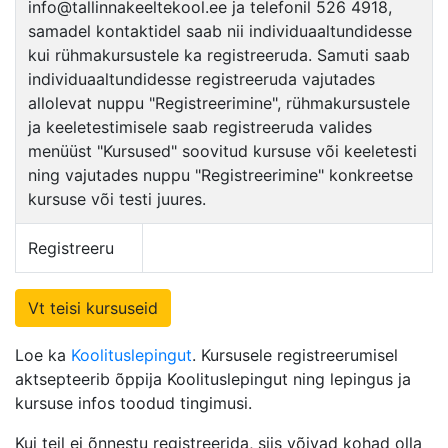
info@tallinnakeeltekool.ee ja telefonil 526 4918,
samadel kontaktidel saab nii individuaaltundidesse
kui rühmakursustele ka registreeruda. Samuti saab
individuaaltundidesse registreeruda vajutades
allolevat nuppu "Registreerimine", rühmakursustele
ja keeletestimisele saab registreeruda valides
menüüst "Kursused" soovitud kursuse või keeletesti
ning vajutades nuppu "Registreerimine" konkreetse
kursuse või testi juures.
Registreeru
Vt teisi kursuseid
Loe ka
Koolituslepingut
. Kursusele registreerumisel
aktsepteerib õppija Koolituslepingut ning lepingus ja
kursuse infos toodud tingimusi.
Kui teil ei õnnestu registreerida, siis võivad kohad olla