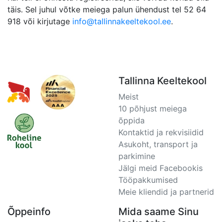
täis. Sel juhul võtke meiega palun ühendust tel 52 64
918 või kirjutage
info@tallinnakeeltekool.ee
.
Tallinna Keeltekool
Meist
10 põhjust meiega
õppida
Kontaktid ja rekvisiidid
Asukoht, transport ja
parkimine
Jälgi meid Facebookis
Tööpakkumised
Meie kliendid ja partnerid
Õppeinfo
Mida saame Sinu