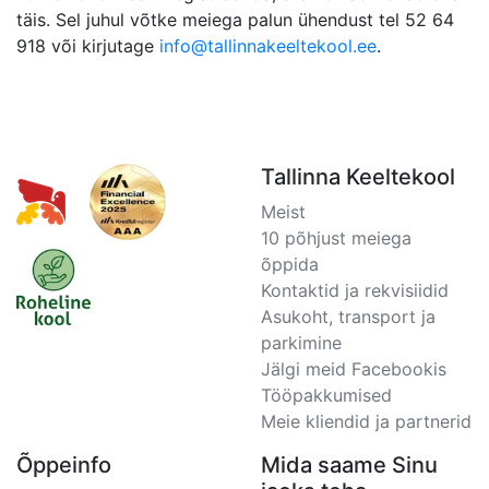
täis. Sel juhul võtke meiega palun ühendust tel 52 64
918 või kirjutage
info@tallinnakeeltekool.ee
.
Tallinna Keeltekool
Meist
10 põhjust meiega
õppida
Kontaktid ja rekvisiidid
Asukoht, transport ja
parkimine
Jälgi meid Facebookis
Tööpakkumised
Meie kliendid ja partnerid
Õppeinfo
Mida saame Sinu