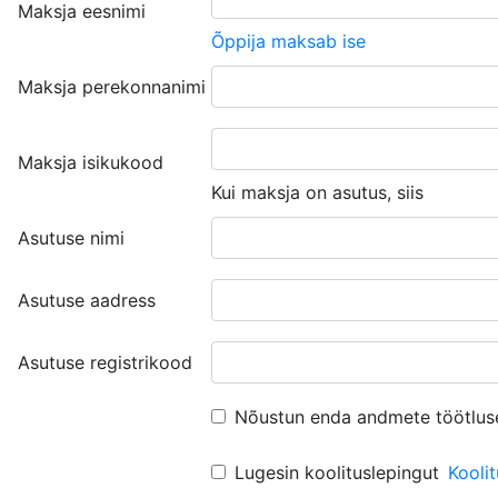
Maksja eesnimi
Õppija maksab ise
Maksja perekonnanimi
Maksja isikukood
Kui maksja on asutus, siis
Asutuse nimi
Asutuse aadress
Asutuse registrikood
Nõustun enda andmete töötlus
Lugesin koolituslepingut
Kooli