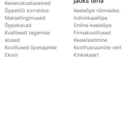
jaoks teha
Keeleoskustasemed
Õppetöö korraldus
Keeleõpe rühmades
Maksetingimused
Individuaalõpe
Õppekavad
Online-keeleõpe
Kvaliteedi tagamise
Firmakoolitused
alused
Keeletestimine
Koolitused õpetajatele
Koolitusruumide rent
Ekool
Kinkekaart