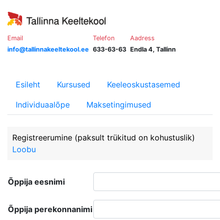
Email
Telefon
Aadress
info@tallinnakeeltekool.ee
633-63-63
Endla 4, Tallinn
Esileht
Kursused
Keeleoskustasemed
Individuaalõpe
Maksetingimused
Registreerumine
(paksult trükitud on kohustuslik)
Loobu
Õppija eesnimi
Õppija perekonnanimi