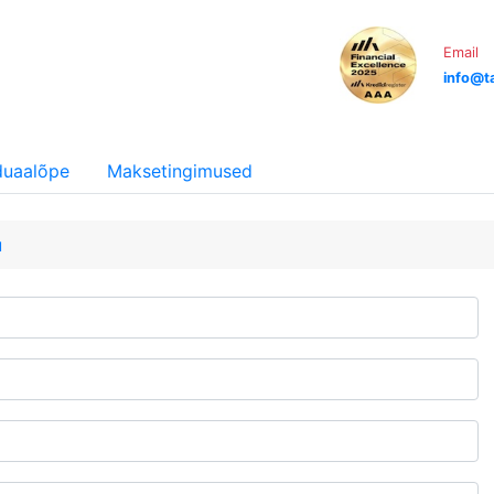
Email
info@ta
iduaalõpe
Maksetingimused
u