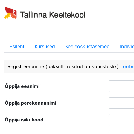
Esileht
Kursused
Keeleoskustasemed
Indiv
Registreerumine
(paksult trükitud on kohustuslik)
Loob
Õppija eesnimi
Õppija perekonnanimi
Õppija isikukood