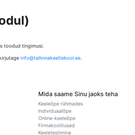
oodul)
os toodud tingimusi.
 kirjutage
info@tallinnakeeltekool.ee
.
Mida saame Sinu jaoks teha
Keeleõpe rühmades
Individuaalõpe
Online-keeleõpe
Firmakoolitused
Keeletestimine