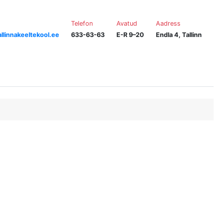
Telefon
Avatud
Aadress
llinnakeeltekool.ee
633-63-63
E-R 9–20
Endla 4, Tallinn