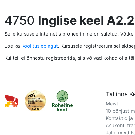
4750
Inglise keel A2.2
Selle kursusele internetis broneerimine on suletud. Võtk
Loe ka
Koolituslepingut
. Kursusele registreerumisel aktse
Kui teil ei õnnestu registreerida, siis võivad kohad olla 
Tallinna K
Meist
10 põhjust 
Kontaktid ja 
Asukoht, tra
Jälgi meid 