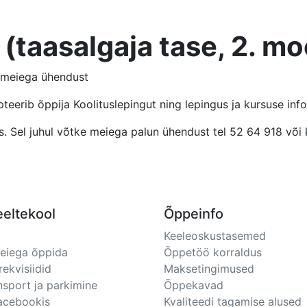
 (taasalgaja tase, 2. m
e meiega ühendust
pteerib õppija Koolituslepingut ning lepingus ja kursuse inf
täis. Sel juhul võtke meiega palun ühendust tel 52 64 918 või
eeltekool
Õppeinfo
Keeleoskustasemed
meiega õppida
Õppetöö korraldus
rekvisiidid
Maksetingimused
nsport ja parkimine
Õppekavad
Facebookis
Kvaliteedi tagamise alused