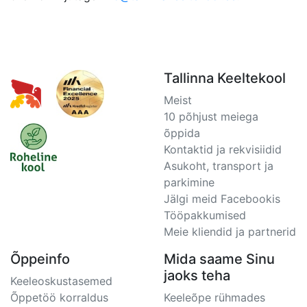
Tallinna Keeltekool
Meist
10 põhjust meiega
õppida
Kontaktid ja rekvisiidid
Asukoht, transport ja
parkimine
Jälgi meid Facebookis
Tööpakkumised
Meie kliendid ja partnerid
Õppeinfo
Mida saame Sinu
jaoks teha
Keeleoskustasemed
Õppetöö korraldus
Keeleõpe rühmades