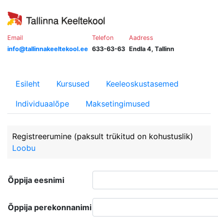
Email
Telefon
Aadress
info@tallinnakeeltekool.ee
633-63-63
Endla 4, Tallinn
Esileht
Kursused
Keeleoskustasemed
Individuaalõpe
Maksetingimused
Registreerumine
(paksult trükitud on kohustuslik)
Loobu
Õppija eesnimi
Õppija perekonnanimi