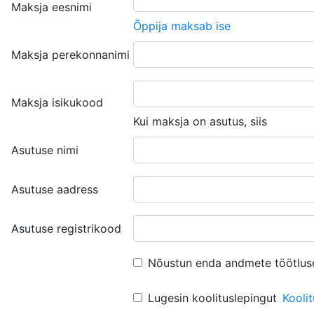
Maksja eesnimi
Õppija maksab ise
Maksja perekonnanimi
Maksja isikukood
Kui maksja on asutus, siis
Asutuse nimi
Asutuse aadress
Asutuse registrikood
Nõustun enda andmete töötlus
Lugesin koolituslepingut
Kooli