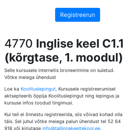
4770
Inglise keel C1.1
(kõrgtase, 1. moodul)
Selle kursusele internetis broneerimine on suletud.
Võtke meiega ühendust
Loe ka
Koolituslepingut
. Kursusele registreerumisel
aktsepteerib õppija Koolituslepingut ning lepingus ja
kursuse infos toodud tingimusi.
Kui teil ei õnnestu registreerida, siis võivad kohad olla
täis. Sel juhul võtke meiega palun ühendust tel 52 64
918 või kirjutage
info@tallinnakeeltekool.ee
.