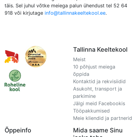
täis. Sel juhul võtke meiega palun ühendust tel 52 64
918 või kirjutage
info@tallinnakeeltekool.ee
.
Tallinna Keeltekool
Meist
10 põhjust meiega
õppida
Kontaktid ja rekvisiidid
Asukoht, transport ja
parkimine
Jälgi meid Facebookis
Tööpakkumised
Meie kliendid ja partnerid
Õppeinfo
Mida saame Sinu