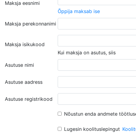
Maksja eesnimi
Õppija maksab ise
Maksja perekonnanimi
Maksja isikukood
Kui maksja on asutus, siis
Asutuse nimi
Asutuse aadress
Asutuse registrikood
Nõustun enda andmete töötlus
Lugesin koolituslepingut
Kooli