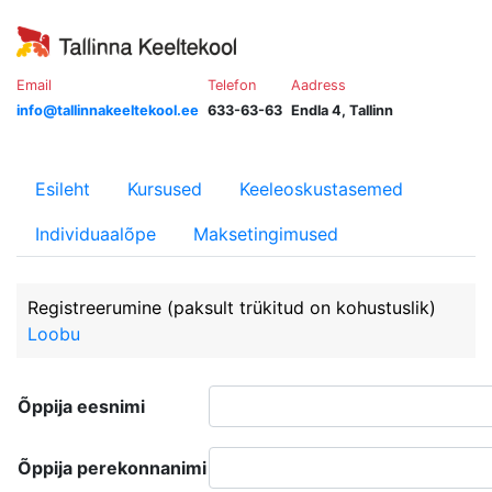
Email
Telefon
Aadress
info@tallinnakeeltekool.ee
633-63-63
Endla 4, Tallinn
Esileht
Kursused
Keeleoskustasemed
Individuaalõpe
Maksetingimused
Registreerumine
(paksult trükitud on kohustuslik)
Loobu
Õppija eesnimi
Õppija perekonnanimi