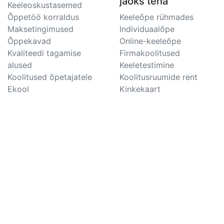
jaoks teha
Keeleoskustasemed
Õppetöö korraldus
Keeleõpe rühmades
Maksetingimused
Individuaalõpe
Õppekavad
Online-keeleõpe
Kvaliteedi tagamise
Firmakoolitused
alused
Keeletestimine
Koolitused õpetajatele
Koolitusruumide rent
Ekool
Kinkekaart