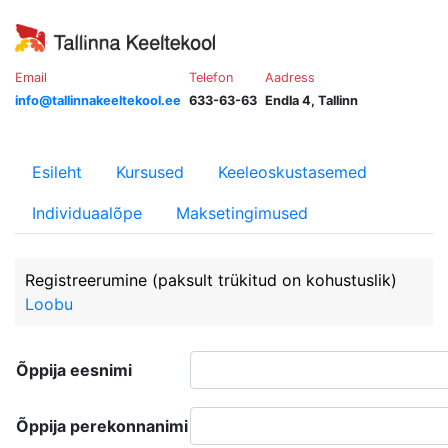
Email
Telefon
Aadress
info@tallinnakeeltekool.ee
633-63-63
Endla 4, Tallinn
Esileht
Kursused
Keeleoskustasemed
Individuaalõpe
Maksetingimused
Registreerumine
(paksult trükitud on kohustuslik)
Loobu
Õppija eesnimi
Õppija perekonnanimi