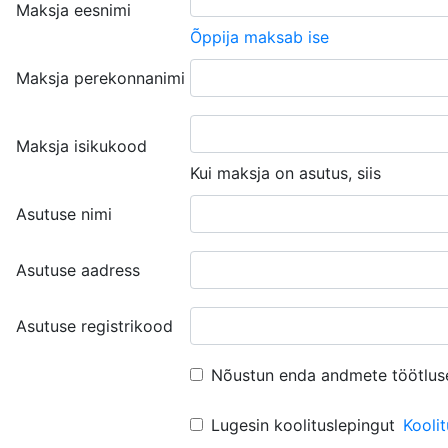
Maksja eesnimi
Õppija maksab ise
Maksja perekonnanimi
Maksja isikukood
Kui maksja on asutus, siis
Asutuse nimi
Asutuse aadress
Asutuse registrikood
Nõustun enda andmete töötlus
Lugesin koolituslepingut
Kooli