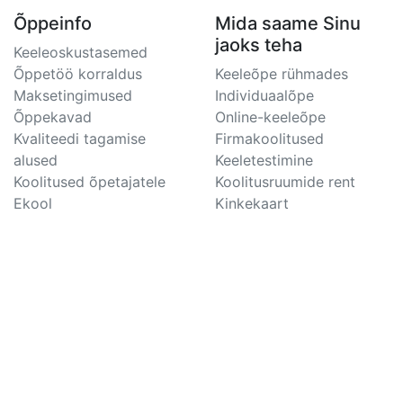
Õppeinfo
Mida saame Sinu
jaoks teha
Keeleoskustasemed
Õppetöö korraldus
Keeleõpe rühmades
Maksetingimused
Individuaalõpe
Õppekavad
Online-keeleõpe
Kvaliteedi tagamise
Firmakoolitused
alused
Keeletestimine
Koolitused õpetajatele
Koolitusruumide rent
Ekool
Kinkekaart