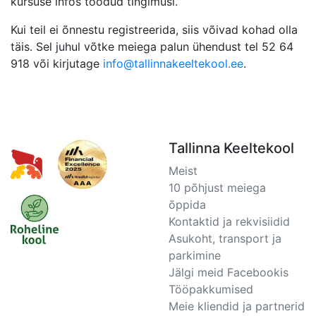
kursuse infos toodud tingimusi.
Kui teil ei õnnestu registreerida, siis võivad kohad olla
täis. Sel juhul võtke meiega palun ühendust tel 52 64
918 või kirjutage
info@tallinnakeeltekool.ee
.
Tallinna Keeltekool
Meist
10 põhjust meiega
õppida
Kontaktid ja rekvisiidid
Asukoht, transport ja
parkimine
Jälgi meid Facebookis
Tööpakkumised
Meie kliendid ja partnerid