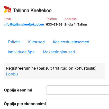
Email
Telefon
Aadress
info@tallinnakeeltekool.ee
633-63-63
Endla 4, Tallinn
Esileht
Kursused
Keeleoskustasemed
Individuaalõpe
Maksetingimused
Registreerumine
(paksult trükitud on kohustuslik)
Loobu
Õppija eesnimi
Õppija perekonnanimi