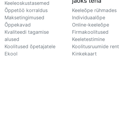
jaoks teha
Keeleoskustasemed
Õppetöö korraldus
Keeleõpe rühmades
Maksetingimused
Individuaalõpe
Õppekavad
Online-keeleõpe
Kvaliteedi tagamise
Firmakoolitused
alused
Keeletestimine
Koolitused õpetajatele
Koolitusruumide rent
Ekool
Kinkekaart