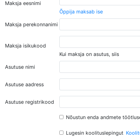
Maksja eesnimi
Õppija maksab ise
Maksja perekonnanimi
Maksja isikukood
Kui maksja on asutus, siis
Asutuse nimi
Asutuse aadress
Asutuse registrikood
Nõustun enda andmete töötlus
Lugesin koolituslepingut
Kooli