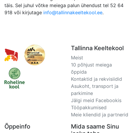
täis. Sel juhul võtke meiega palun ühendust tel 52 64
918 või kirjutage
info@tallinnakeeltekool.ee
.
Tallinna Keeltekool
Meist
10 põhjust meiega
õppida
Kontaktid ja rekvisiidid
Asukoht, transport ja
parkimine
Jälgi meid Facebookis
Tööpakkumised
Meie kliendid ja partnerid
Õppeinfo
Mida saame Sinu