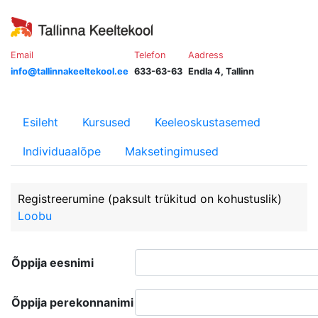
Email
Telefon
Aadress
info@tallinnakeeltekool.ee
633-63-63
Endla 4, Tallinn
Esileht
Kursused
Keeleoskustasemed
Individuaalõpe
Maksetingimused
Registreerumine
(paksult trükitud on kohustuslik)
Loobu
Õppija eesnimi
Õppija perekonnanimi