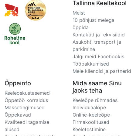
Tallinna Keeltekool
Meist
10 põhjust meiega
õppida
Kontaktid ja rekvisiidid
Asukoht, transport ja
parkimine
Jälgi meid Facebookis
Tööpakkumised
Meie kliendid ja partnerid
Õppeinfo
Mida saame Sinu
jaoks teha
Keeleoskustasemed
Õppetöö korraldus
Keeleõpe rühmades
Maksetingimused
Individuaalõpe
Õppekavad
Online-keeleõpe
Kvaliteedi tagamise
Firmakoolitused
alused
Keeletestimine