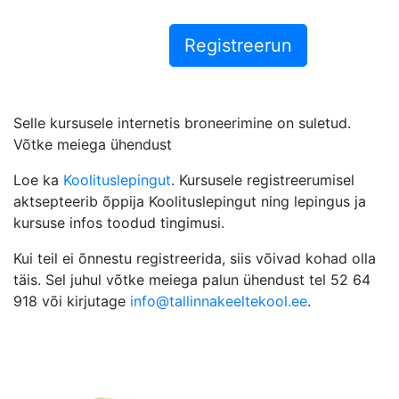
Selle kursusele internetis broneerimine on suletud.
Võtke meiega ühendust
Loe ka
Koolituslepingut
. Kursusele registreerumisel
aktsepteerib õppija Koolituslepingut ning lepingus ja
kursuse infos toodud tingimusi.
Kui teil ei õnnestu registreerida, siis võivad kohad olla
täis. Sel juhul võtke meiega palun ühendust tel 52 64
918 või kirjutage
info@tallinnakeeltekool.ee
.