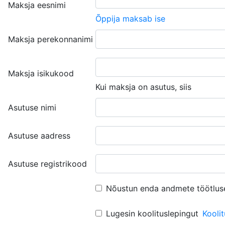
Maksja eesnimi
Õppija maksab ise
Maksja perekonnanimi
Maksja isikukood
Kui maksja on asutus, siis
Asutuse nimi
Asutuse aadress
Asutuse registrikood
Nõustun enda andmete töötlus
Lugesin koolituslepingut
Kooli