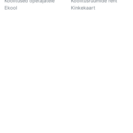
Koolitused õpetajatele
Koolitusruumide rent
Ekool
Kinkekaart