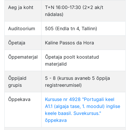
Aeg ja koht
T+N 16:00-17:30 (2×2 ak/t
nädalas)
Auditoorium
505 (Endla tn 4, Tallinn)
Õpetaja
Kaline Passos da Hora
Õppematerjal
Õpetaja poolt koostatud
materjalid
Õppijaid
5 - 8 (kursus avaneb 5 õppija
grupis
registreerumisel)
Õppekava
Kursuse nr 4928 "Portugali keel
A1.1 (algaja tase, 1. moodul) inglise
keele baasil. Suvekursus."
õppekava