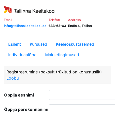
Email
Telefon
Aadress
info@tallinnakeeltekool.ee
633-63-63
Endla 4, Tallinn
Esileht
Kursused
Keeleoskustasemed
Individuaalõpe
Maksetingimused
Registreerumine
(paksult trükitud on kohustuslik)
Loobu
Õppija eesnimi
Õppija perekonnanimi