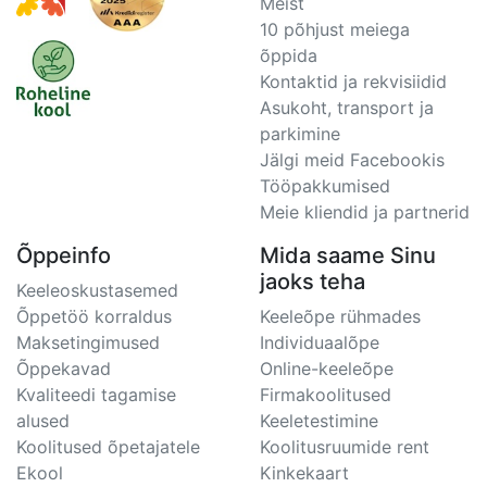
Meist
10 põhjust meiega
õppida
Kontaktid ja rekvisiidid
Asukoht, transport ja
parkimine
Jälgi meid Facebookis
Tööpakkumised
Meie kliendid ja partnerid
Õppeinfo
Mida saame Sinu
jaoks teha
Keeleoskustasemed
Õppetöö korraldus
Keeleõpe rühmades
Maksetingimused
Individuaalõpe
Õppekavad
Online-keeleõpe
Kvaliteedi tagamise
Firmakoolitused
alused
Keeletestimine
Koolitused õpetajatele
Koolitusruumide rent
Ekool
Kinkekaart