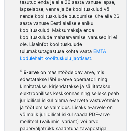
tasutud enda ja alla 26 aasta vanuse lapse,
lapselapse, venna ja õe koolituskulud või
nende koolituskulude puudumisel ühe alla 26
aasta vanuse Eesti alalise elaniku
koolituskulud. Maksumaksja enda
koolituskulude mahaarvamisel vanusepiiri ei
ole. Lisainfot koolituskulude
tulumaksutagastuse kohta vaata
EMTA
kodulehelt koolituskulu jaotisest
.
6
E-arve
on masintöödeldav arve, mis
edastatakse läbi e-arve operaatori ning
kinnitatakse, kirjendatakse ja säilitatakse
elektroonilises keskkonnas ning selleks peab
juriidilisel isikul olema e-arvete vastuvõtmise
ja töötlemise valmidus. Lisaks e-arvele on
võimalik juriidilisel isikul saada PDF-arve
meiliteel (vaikimisi variant) või arve
paberväljatrükk saadetuna tavapostiga.