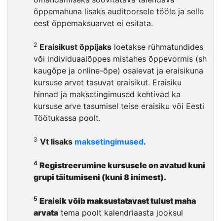
õppemahuna lisaks auditoorsele tööle ja selle
eest õppemaksuarvet ei esitata.
2
Eraisikust õppijaks
loetakse rühmatundides
või individuaalõppes mistahes õppevormis (sh
kaugõpe ja online-õpe) osalevat ja eraisikuna
kursuse arvet tasuvat eraisikut. Eraisiku
hinnad ja maksetingimused kehtivad ka
kursuse arve tasumisel teise eraisiku või Eesti
Töötukassa poolt.
3
Vt lisaks
maksetingimused
.
4
Registreerumine kursusele on avatud kuni
grupi täitumiseni (kuni 8 inimest).
5
Eraisik võib maksustatavast tulust maha
arvata
tema poolt kalendriaasta jooksul