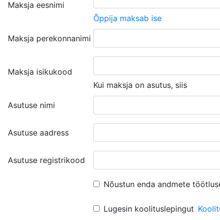
Maksja eesnimi
Õppija maksab ise
Maksja perekonnanimi
Maksja isikukood
Kui maksja on asutus, siis
Asutuse nimi
Asutuse aadress
Asutuse registrikood
Nõustun enda andmete töötlus
Lugesin koolituslepingut
Kooli