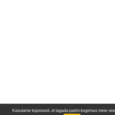
Kasutame küpsiseid, et tagada parim kogemus meie veeb