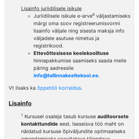
Lisainfo juriidilisele isikule
6
Juriidilisele isikule e-arve
väljastamiseks
märgi oma soov registreerumisvormi
lisainfo väljale ning sisesta maksja info
väljadele asutuse nimetus ja
registrikood.
Ettevõttesisese keelekoolituse
hinnapakkumise saamiseks saada meile
päring aadressile
info@tallinnakeeltekool.ee
.
Vt lisaks ka
õppetöö korraldus
.
Lisainfo
1
Kursusel osaleja tasub kursuse
auditoorsete
kontakttundide
eest. Iseseisva töö maht on
näidatud kursuse õpiväljundite optimaalseks
omandamiseks soovitatava täiendava