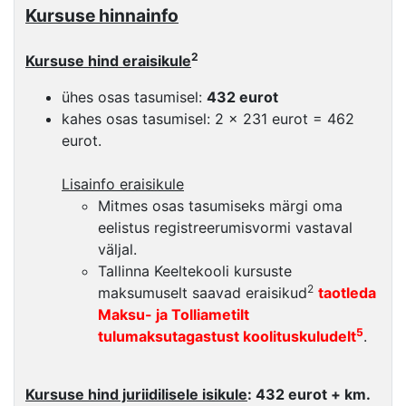
Kursuse hinnainfo
2
Kursuse hind eraisikule
ühes osas tasumisel:
432 eurot
kahes osas tasumisel: 2 × 231 eurot = 462
eurot.
Lisainfo eraisikule
Mitmes osas tasumiseks märgi oma
eelistus registreerumisvormi vastaval
väljal.
Tallinna Keeltekooli kursuste
2
maksumuselt saavad eraisikud
taotleda
Maksu- ja Tolliametilt
5
tulumaksutagastust koolituskuludelt
.
Kursuse hind juriidilisele isikule
: 432 eurot + km.