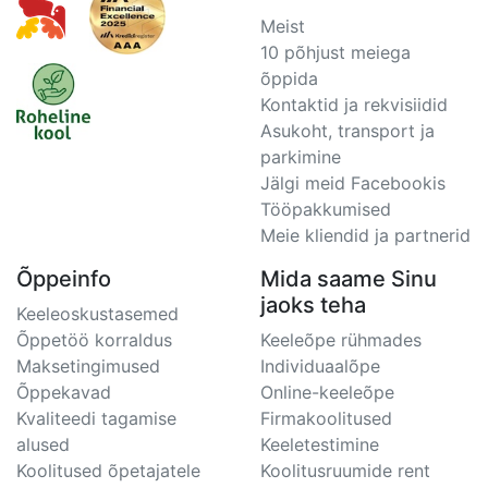
Meist
10 põhjust meiega
õppida
Kontaktid ja rekvisiidid
Asukoht, transport ja
parkimine
Jälgi meid Facebookis
Tööpakkumised
Meie kliendid ja partnerid
Õppeinfo
Mida saame Sinu
jaoks teha
Keeleoskustasemed
Õppetöö korraldus
Keeleõpe rühmades
Maksetingimused
Individuaalõpe
Õppekavad
Online-keeleõpe
Kvaliteedi tagamise
Firmakoolitused
alused
Keeletestimine
Koolitused õpetajatele
Koolitusruumide rent