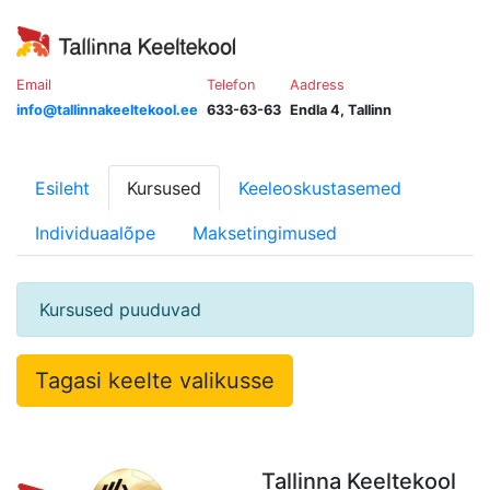
Email
Telefon
Aadress
info@tallinnakeeltekool.ee
633-63-63
Endla 4, Tallinn
Esileht
Kursused
Keeleoskustasemed
Individuaalõpe
Maksetingimused
Kursused puuduvad
Tagasi keelte valikusse
Tallinna Keeltekool