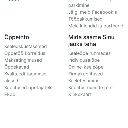
parkimine
Jälgi meid Facebookis
Tööpakkumised
Meie kliendid ja partnerid
Õppeinfo
Mida saame Sinu
jaoks teha
Keeleoskustasemed
Õppetöö korraldus
Keeleõpe rühmades
Maksetingimused
Individuaalõpe
Õppekavad
Online-keeleõpe
Kvaliteedi tagamise
Firmakoolitused
alused
Keeletestimine
Koolitused õpetajatele
Koolitusruumide rent
Ekool
Kinkekaart