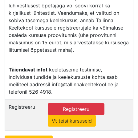
lühivestlusest õpetajaga või soovi korral ka
kirjalikust lühitestist. Veendumaks, et valitud on
sobiva tasemega keelekursus, annab Tallinna
Keeltekool kursusele registreerujale ka võimaluse
osaleda kursuse proovitunnis (ühe proovitunni
maksumus on 15 eurot, mis arvestatakse kursusega
liitumisel õppetasust maha).
Täiendavat infot
keeletaseme testimise,
individuaaltundide ja keelekursuste kohta saab
meiliteel aadressil info@tallinnakeeltekool.ee ja
telefonil 526 4918.
Registreeru
Registreeru
Vt teisi kursuseid