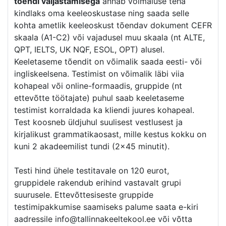
tõendi väljastamisega
annab võimaluse teha
kindlaks oma keeleoskustase ning saada selle
kohta ametlik keeleoskust tõendav dokument CEFR
skaala (A1-C2) või vajadusel muu skaala (nt ALTE,
QPT, IELTS, UK NQF, ESOL, OPT) alusel.
Keeletaseme tõendit on võimalik saada eesti- või
ingliskeelsena. Testimist on võimalik läbi viia
kohapeal või online-formaadis, gruppide (nt
ettevõtte töötajate) puhul saab keeletaseme
testimist korraldada ka kliendi juures kohapeal.
Test koosneb üldjuhul suulisest vestlusest ja
kirjalikust grammatikaosast, mille kestus kokku on
kuni 2 akadeemilist tundi (2×45 minutit).
Testi hind ühele testitavale on 120 eurot,
gruppidele rakendub erihind vastavalt grupi
suurusele. Ettevõttesiseste gruppide
testimipakkumise saamiseks palume saata e-kiri
aadressile info@tallinnakeeltekool.ee või võtta