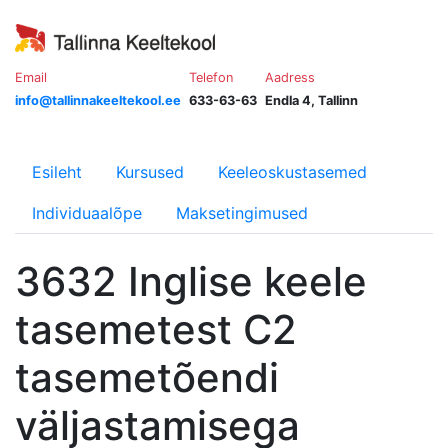
Email
Telefon
Aadress
info@tallinnakeeltekool.ee
633-63-63
Endla 4, Tallinn
Esileht
Kursused
Keeleoskustasemed
Individuaalõpe
Maksetingimused
3632 Inglise keele
tasemetest C2
tasemetõendi
väljastamisega