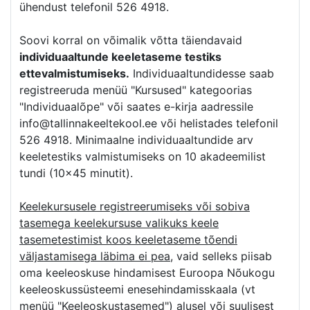
ühendust telefonil 526 4918.
Soovi korral on võimalik võtta täiendavaid
individuaaltunde keeletaseme testiks
ettevalmistumiseks.
Individuaaltundidesse saab
registreeruda menüü "Kursused" kategoorias
"Individuaalõpe" või saates e-kirja aadressile
info@tallinnakeeltekool.ee või helistades telefonil
526 4918. Minimaalne individuaaltundide arv
keeletestiks valmistumiseks on 10 akadeemilist
tundi (10×45 minutit).
Keelekursusele registreerumiseks või sobiva
tasemega keelekursuse valikuks keele
tasemetestimist koos keeletaseme tõendi
väljastamisega läbima ei pea
, vaid selleks piisab
oma keeleoskuse hindamisest Euroopa Nõukogu
keeleoskussüsteemi enesehindamisskaala (vt
menüü "Keeleoskustasemed") alusel või suulisest