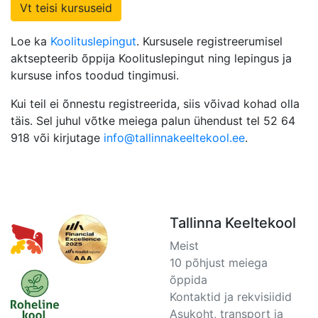
Vt teisi kursuseid
Loe ka
Koolituslepingut
. Kursusele registreerumisel
aktsepteerib õppija Koolituslepingut ning lepingus ja
kursuse infos toodud tingimusi.
Kui teil ei õnnestu registreerida, siis võivad kohad olla
täis. Sel juhul võtke meiega palun ühendust tel 52 64
918 või kirjutage
info@tallinnakeeltekool.ee
.
Tallinna Keeltekool
Meist
10 põhjust meiega
õppida
Kontaktid ja rekvisiidid
Asukoht, transport ja