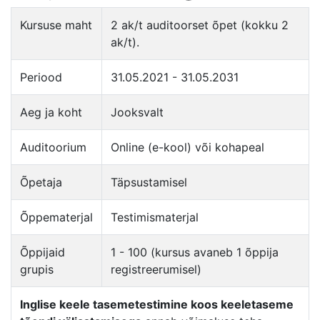
Kursuse maht
2 ak/t auditoorset õpet (kokku 2
ak/t).
Periood
31.05.2021 - 31.05.2031
Aeg ja koht
Jooksvalt
Auditoorium
Online (e-kool) või kohapeal
Õpetaja
Täpsustamisel
Õppematerjal
Testimismaterjal
Õppijaid
1 - 100 (kursus avaneb 1 õppija
grupis
registreerumisel)
Inglise keele tasemetestimine koos keeletaseme