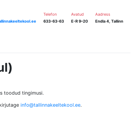
Telefon
Avatud
Aadress
llinnakeeltekool.ee
633-63-63
E-R 9–20
Endla 4, Tallinn
ul)
os toodud tingimusi.
 kirjutage
info@tallinnakeeltekool.ee
.