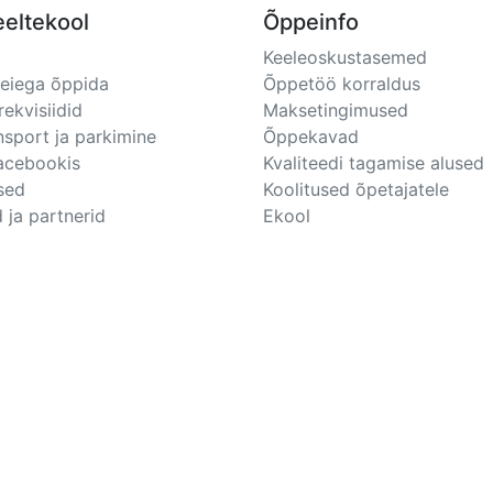
eeltekool
Õppeinfo
Keeleoskustasemed
meiega õppida
Õppetöö korraldus
rekvisiidid
Maksetingimused
nsport ja parkimine
Õppekavad
Facebookis
Kvaliteedi tagamise alused
sed
Koolitused õpetajatele
 ja partnerid
Ekool