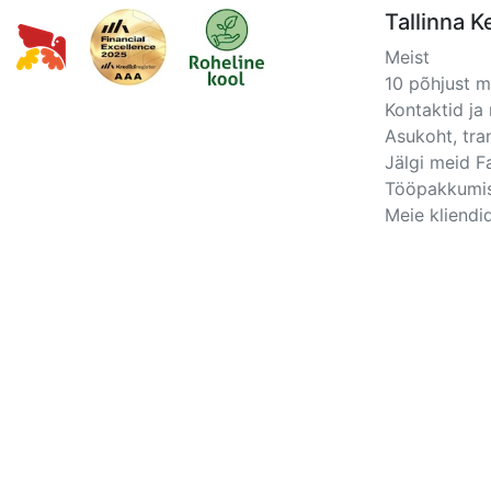
Tallinna K
Meist
10 põhjust 
Kontaktid ja 
Asukoht, tra
Jälgi meid 
Tööpakkumi
Meie kliendid