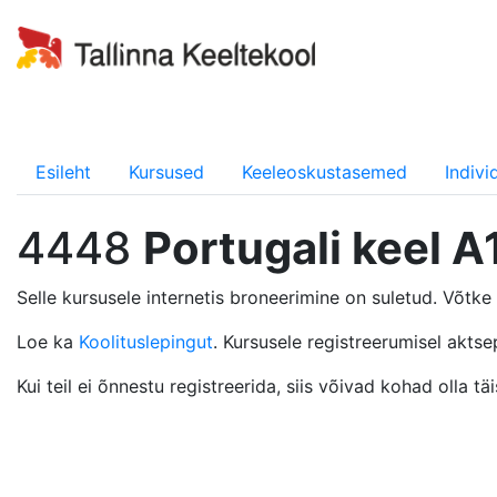
Esileht
Kursused
Keeleoskustasemed
Indiv
4448
Portugali keel A1
Selle kursusele internetis broneerimine on suletud. Võtk
Loe ka
Koolituslepingut
. Kursusele registreerumisel aktse
Kui teil ei õnnestu registreerida, siis võivad kohad olla 