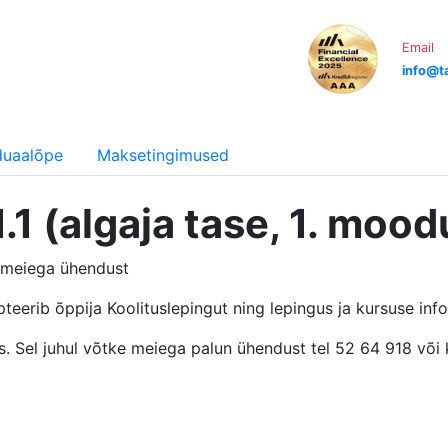
Email
info@ta
iduaalõpe
Maksetingimused
.1 (algaja tase, 1. mood
e meiega ühendust
pteerib õppija Koolituslepingut ning lepingus ja kursuse inf
täis. Sel juhul võtke meiega palun ühendust tel 52 64 918 või