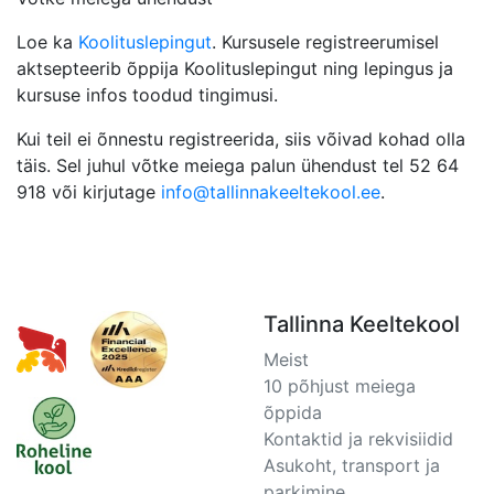
Loe ka
Koolituslepingut
. Kursusele registreerumisel
aktsepteerib õppija Koolituslepingut ning lepingus ja
kursuse infos toodud tingimusi.
Kui teil ei õnnestu registreerida, siis võivad kohad olla
täis. Sel juhul võtke meiega palun ühendust tel 52 64
918 või kirjutage
info@tallinnakeeltekool.ee
.
Tallinna Keeltekool
Meist
10 põhjust meiega
õppida
Kontaktid ja rekvisiidid
Asukoht, transport ja
parkimine