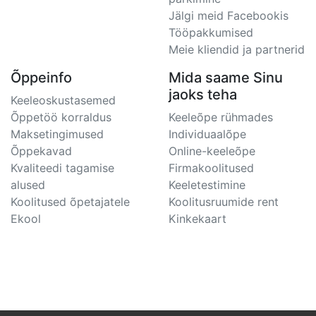
Jälgi meid Facebookis
Tööpakkumised
Meie kliendid ja partnerid
Õppeinfo
Mida saame Sinu
jaoks teha
Keeleoskustasemed
Õppetöö korraldus
Keeleõpe rühmades
Maksetingimused
Individuaalõpe
Õppekavad
Online-keeleõpe
Kvaliteedi tagamise
Firmakoolitused
alused
Keeletestimine
Koolitused õpetajatele
Koolitusruumide rent
Ekool
Kinkekaart