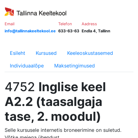
Email
Telefon
Aadress
info@tallinnakeeltekool.ee
633-63-63
Endla 4, Tallinn
Esileht
Kursused
Keeleoskustasemed
Individuaalõpe
Maksetingimused
4752
Inglise keel
A2.2 (taasalgaja
tase, 2. moodul)
Selle kursusele internetis broneerimine on suletud.
Võtke meiega ühendust