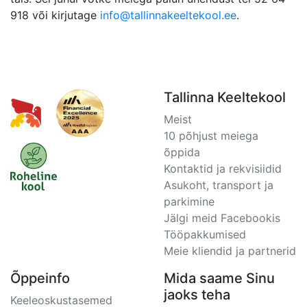
918 või kirjutage
info@tallinnakeeltekool.ee
.
Tallinna Keeltekool
Meist
10 põhjust meiega
õppida
Kontaktid ja rekvisiidid
Asukoht, transport ja
parkimine
Jälgi meid Facebookis
Tööpakkumised
Meie kliendid ja partnerid
Õppeinfo
Mida saame Sinu
jaoks teha
Keeleoskustasemed