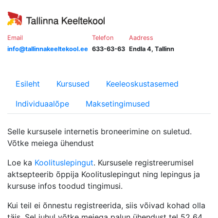
Email
Telefon
Aadress
info@tallinnakeeltekool.ee
633-63-63
Endla 4, Tallinn
Esileht
Kursused
Keeleoskustasemed
Individuaalõpe
Maksetingimused
Selle kursusele internetis broneerimine on suletud.
Võtke meiega ühendust
Loe ka
Koolituslepingut
. Kursusele registreerumisel
aktsepteerib õppija Koolituslepingut ning lepingus ja
kursuse infos toodud tingimusi.
Kui teil ei õnnestu registreerida, siis võivad kohad olla
täis. Sel juhul võtke meiega palun ühendust tel 52 64