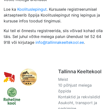
Loe ka
Koolituslepingut
. Kursusele registreerumisel
aktsepteerib õppija Koolituslepingut ning lepingus ja
kursuse infos toodud tingimusi.
Kui teil ei õnnestu registreerida, siis võivad kohad olla
täis. Sel juhul võtke meiega palun ühendust tel 52 64
918 või kirjutage
info@tallinnakeeltekool.ee
.
Tallinna Keeltekool
Meist
10 põhjust meiega
õppida
Kontaktid ja rekvisiidid
Asukoht, transport ja
parkimine