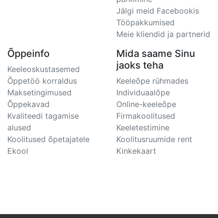
Jälgi meid Facebookis
Tööpakkumised
Meie kliendid ja partnerid
Õppeinfo
Mida saame Sinu
jaoks teha
Keeleoskustasemed
Õppetöö korraldus
Keeleõpe rühmades
Maksetingimused
Individuaalõpe
Õppekavad
Online-keeleõpe
Kvaliteedi tagamise
Firmakoolitused
alused
Keeletestimine
Koolitused õpetajatele
Koolitusruumide rent
Ekool
Kinkekaart