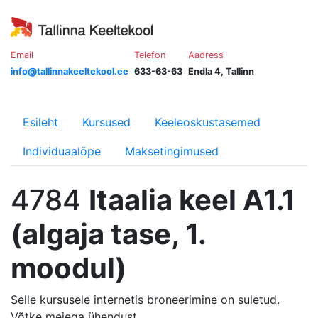
Email
Telefon
Aadress
info@tallinnakeeltekool.ee
633-63-63
Endla 4, Tallinn
Esileht
Kursused
Keeleoskustasemed
Individuaalõpe
Maksetingimused
4784
Itaalia keel A1.1
(algaja tase, 1.
moodul)
Selle kursusele internetis broneerimine on suletud.
Võtke meiega ühendust