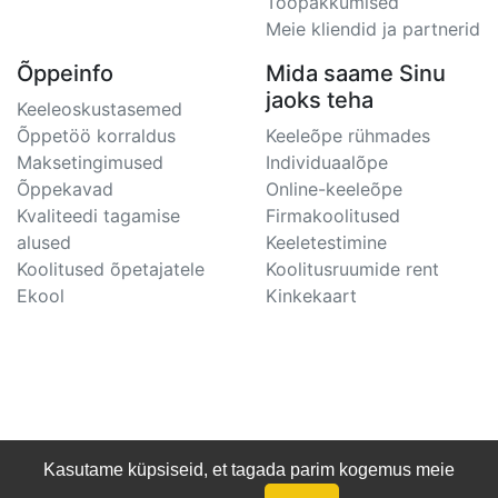
Tööpakkumised
Meie kliendid ja partnerid
Õppeinfo
Mida saame Sinu
jaoks teha
Keeleoskustasemed
Õppetöö korraldus
Keeleõpe rühmades
Maksetingimused
Individuaalõpe
Õppekavad
Online-keeleõpe
Kvaliteedi tagamise
Firmakoolitused
alused
Keeletestimine
Koolitused õpetajatele
Koolitusruumide rent
Ekool
Kinkekaart
Kasutame küpsiseid, et tagada parim kogemus meie