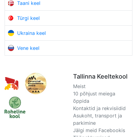
Taani keel
Türgi keel
Ukraina keel
Vene keel
Tallinna Keeltekool
Meist
10 põhjust meiega
õppida
Kontaktid ja rekvisiidid
Asukoht, transport ja
parkimine
Jälgi meid Facebookis