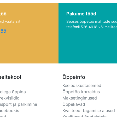
töö
Pakume tööd
id vaata siit:
Seoses õppetöö mahtude suu
telefonil 526 4918 või meilite
töö
eeltekool
Õppeinfo
Keeleoskustasemed
meiega õppida
Õppetöö korraldus
rekvisiidid
Maksetingimused
nsport ja parkimine
Õppekavad
Facebookis
Kvaliteedi tagamise alused
sed
Koolitused õpetajatele