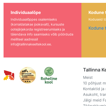
Individuaalõpe
Kodune 
Individuaalõppes osalemiseks
Koduseid tö
(korraldatakse jooksvalt), kursuste
Kodune 
ootejärjekorda registreerumiseks ja
täiendava info saamiseks võib pöörduda
meiliteel aadressil
info@tallinnakeeltekool.ee.
Tallinna K
Meist
10 põhjust 
Kontaktid ja 
Asukoht, tra
Jälgi meid 
Tööpakkumi