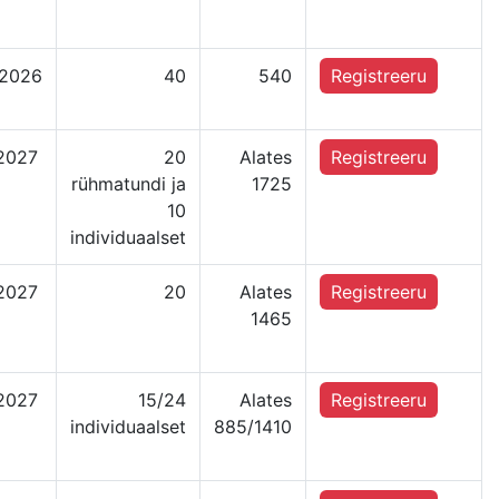
.2026
40
540
Registreeru
.2027
20
Alates
Registreeru
rühmatundi ja
1725
10
individuaalset
.2027
20
Alates
Registreeru
1465
.2027
15/24
Alates
Registreeru
individuaalset
885/1410