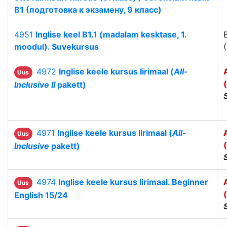
B1 (подготовка к экзамену, 9 класс)
4951
Inglise keel B1.1 (madalam kesktase, 1.
moodul). Suvekursus
4972
Inglise keele kursus Iirimaal (
All-
Uus
Inclusive II
pakett)
4971
Inglise keele kursus Iirimaal (
All-
Uus
Inclusive
pakett)
4974
Inglise keele kursus Iirimaal. Beginner
Uus
English 15/24