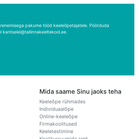
renemisega pakume tööd keeleõpetajatele. Pöörduda
el kantselei@tallinnakeeltekool.ee.
Mida saame Sinu jaoks teha
Keeleõpe rühmades
Individuaalõpe
Online-keeleõpe
Firmakoolitused
Keeletestimine
Koolitusruumide rent