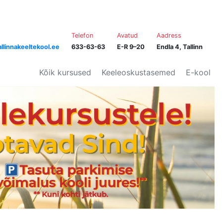
Telefon
Avatud
Aadress
llinnakeeltekool.ee
633-63-63
E-R 9–20
Endla 4, Tallinn
Kõik kursused
Keeleoskustasemed
E-kool