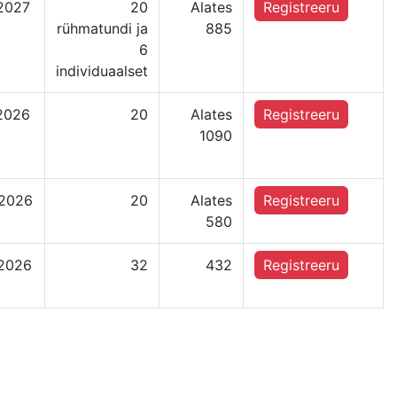
.2027
20
Alates
Registreeru
rühmatundi ja
885
6
individuaalset
.2026
20
Alates
Registreeru
1090
.2026
20
Alates
Registreeru
580
.2026
32
432
Registreeru