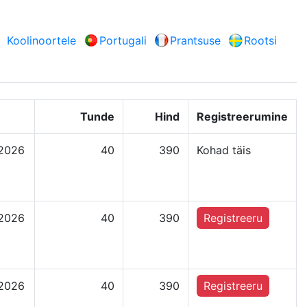
Koolinoortele
Portugali
Prantsuse
Rootsi
Tunde
Hind
Registreerumine
.2026
40
390
Kohad täis
.2026
40
390
Registreeru
.2026
40
390
Registreeru