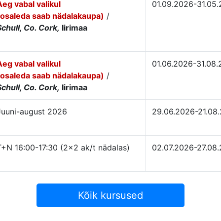
Aeg vabal valikul
01.09.2026-31.05
(osaleda saab nädalakaupa)
/
Schull, Co. Cork,
Iirimaa
Aeg vabal valikul
01.06.2026-31.08
(osaleda saab nädalakaupa)
/
Schull, Co. Cork,
Iirimaa
Juuni-august 2026
29.06.2026-21.08
T+N 16:00-17:30 (2×2 ak/t nädalas)
02.07.2026-27.08
Kõik kursused