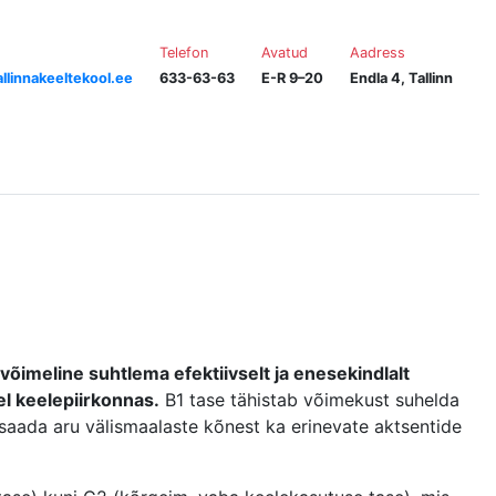
Telefon
Avatud
Aadress
llinnakeeltekool.ee
633-63-63
E-R 9–20
Endla 4, Tallinn
 võimeline suhtlema efektiivselt ja enesekindlalt
el keelepiirkonnas.
B1 tase tähistab võimekust suhelda
, saada aru välismaalaste kõnest ka erinevate aktsentide