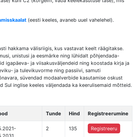
ase) kuni C2 (kõrgeim, vaba keelekasutuse tase), mis
misskaalat
(eesti keeles, avaneb uuel vahelehel).
ti hakkama välisriigis, kus vastavat keelt räägitakse.
musi, unistusi ja eesmärke ning lühidalt põhjendada-
id igapäeva- ja viisakusväljendeid ning koostada kirja ja
viku- ja tulevikuvorme ning passiivi, samuti
 sõnavara, süvendad modaalverbide kasutamise oskust
 Sul inglise keeles väljendada ka keerulisemaid mõtteid.
ood
Tunde
Hind
Registreerumine
5.2021-
2
135
Registreeru
5.2031