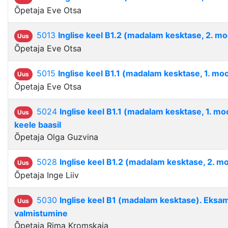
Õpetaja Eve Otsa
5013
Inglise keel B1.2 (madalam kesktase, 2. mo
Uus
Õpetaja Eve Otsa
5015
Inglise keel B1.1 (madalam kesktase, 1. mo
Uus
Õpetaja Eve Otsa
5024
Inglise keel B1.1 (madalam kesktase, 1. m
Uus
keele baasil
Õpetaja Olga Guzvina
5028
Inglise keel B1.2 (madalam kesktase, 2. m
Uus
Õpetaja Inge Liiv
5030
Inglise keel B1 (madalam kesktase). Eksa
Uus
valmistumine
Õpetaja Rima Kromskaja