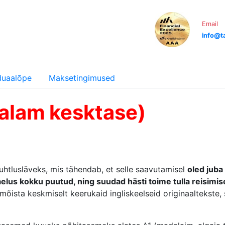
Email
info@ta
iduaalõpe
Maksetingimused
alam kesktase)
htlusläveks, mis tähendab, et selle saavutamisel
oled juba
elus kokku puutud, ning suudad hästi toime tulla reisimis
a mõista keskmiselt keerukaid ingliskeelseid originaaltekste