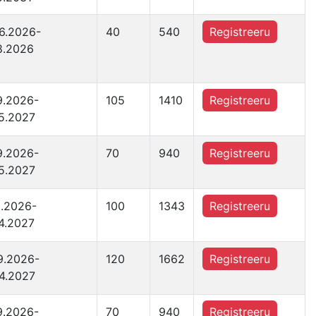
6.2026-
40
540
Registreeru
8.2026
9.2026-
105
1410
Registreeru
5.2027
9.2026-
70
940
Registreeru
5.2027
0.2026-
100
1343
Registreeru
4.2027
9.2026-
120
1662
Registreeru
4.2027
9.2026-
70
940
Registreeru