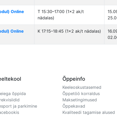
odul) Online
T 15:30–17:00 (1×2 ak/t
15.0
nädalas)
25.0
odul) Online
K 17:15–18:45 (1×2 ak/t nädalas)
16.0
02.0
eeltekool
Õppeinfo
Keeleoskustasemed
meiega õppida
Õppetöö korraldus
rekvisiidid
Maksetingimused
nsport ja parkimine
Õppekavad
Facebookis
Kvaliteedi tagamise alused