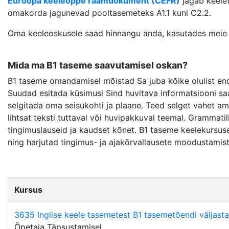
Euroopa keeleõppe raamdokument (CEFR)
jagab keelet
omakorda jagunevad pooltasemeteks A1.1 kuni C2.2.
Oma keeleoskusele saad hinnangu anda, kasutades mei
Mida ma B1 taseme saavutamisel oskan?
B1 taseme omandamisel mõistad Sa juba kõike olulist enda
Suudad esitada küsimusi Sind huvitava informatsiooni saa
selgitada oma seisukohti ja plaane. Teed selget vahet ame
lihtsat teksti tuttaval või huvipakkuval teemal. Grammati
tingimuslauseid ja kaudset kõnet. B1 taseme keelekursus
ning harjutad tingimus- ja ajakõrvallausete moodustamis
Kursus
3635 Inglise keele tasemetest B1 tasemetõendi väljast
Õpetaja Täpsustamisel