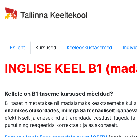
Esileht
Kursused
Keeleoskustasemed
Indiv
INGLISE KEEL B1 (mad
Kellele on B1 taseme kursused mõeldud?
B1 taset nimetatakse nii madalamaks kesktasemeks kui su
enamikes olukordades, millega Sa tõenäoliselt igapäeva
efektiivselt ja enesekindlalt, arendada vestlust, lugeda j
puhul ning reageerida korrektselt ja asjakohaselt.