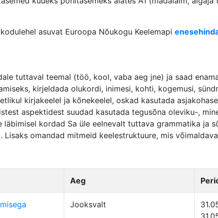
asemed kuueks põhitasemeks alates A1 (madalaim, algaja t
e kodulehel asuvat Euroopa Nõukogu Keelemapi
enesehinda
le tuttaval teemal (töö, kool, vaba aeg jne) ja saad enamas
miseks, kirjeldada olukordi, inimesi, kohti, kogemusi, sünd
tlikul kirjakeelel ja kõnekeelel, oskad kasutada asjakohase
listest aspektidest suudad kasutada tegusõna oleviku-, mine
e läbimisel kordad Sa üle eelnevalt tuttava grammatika ja
t. Lisaks omandad mitmeid keelestruktuure, mis võimaldavad
Aeg
Peri
amisega
Jooksvalt
31.0
31.0