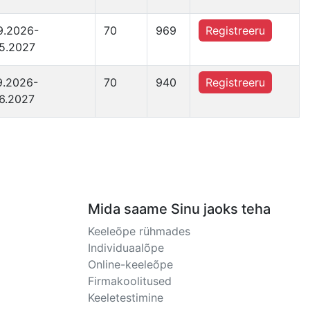
9.2026-
70
969
Registreeru
5.2027
9.2026-
70
940
Registreeru
6.2027
Mida saame Sinu jaoks teha
Keeleõpe rühmades
Individuaalõpe
Online-keeleõpe
Firmakoolitused
Keeletestimine