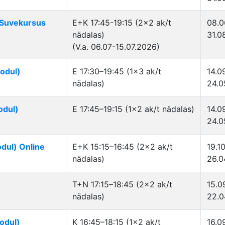
. Suvekursus
E+K 17:45-19:15 (2×2 ak/t
08.0
nädalas)
31.0
(V.a. 06.07-15.07.2026)
oodul)
E 17:30–19:45 (1×3 ak/t
14.0
nädalas)
24.0
odul)
E 17:45–19:15 (1×2 ak/t nädalas)
14.0
24.0
odul) Online
E+K 15:15–16:45 (2×2 ak/t
19.1
nädalas)
26.0
T+N 17:15–18:45 (2×2 ak/t
15.0
nädalas)
22.0
odul)
K 16:45–18:15 (1×2 ak/t
16.0