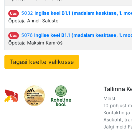
5032
Inglise keel B1.1 (madalam kesktase, 1. mo
Uus
Õpetaja Anneli Saluste
5076
Inglise keel B1.1 (madalam kesktase, 1. mo
Uus
Õpetaja Maksim Kamrõš
Tagasi keelte valikusse
Tallinna K
Meist
10 põhjust 
Kontaktid ja 
Asukoht, tra
Jälgi meid 