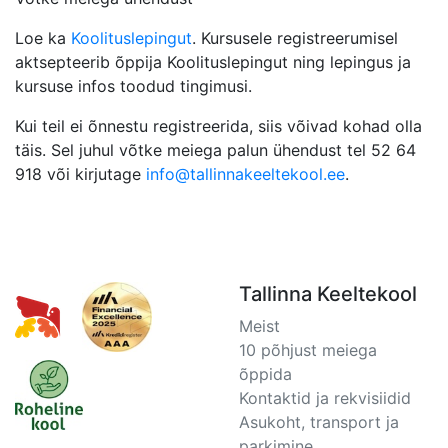
Loe ka
Koolituslepingut
. Kursusele registreerumisel
aktsepteerib õppija Koolituslepingut ning lepingus ja
kursuse infos toodud tingimusi.
Kui teil ei õnnestu registreerida, siis võivad kohad olla
täis. Sel juhul võtke meiega palun ühendust tel 52 64
918 või kirjutage
info@tallinnakeeltekool.ee
.
Tallinna Keeltekool
Meist
10 põhjust meiega
õppida
Kontaktid ja rekvisiidid
Asukoht, transport ja
parkimine