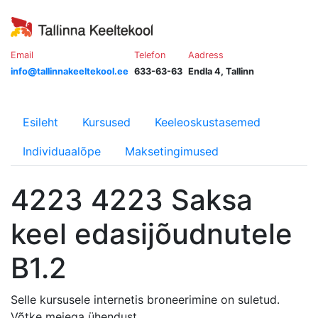
Email
Telefon
Aadress
info@tallinnakeeltekool.ee
633-63-63
Endla 4, Tallinn
Esileht
Kursused
Keeleoskustasemed
Individuaalõpe
Maksetingimused
4223 4223 Saksa
keel edasijõudnutele
B1.2
Selle kursusele internetis broneerimine on suletud.
Võtke meiega ühendust