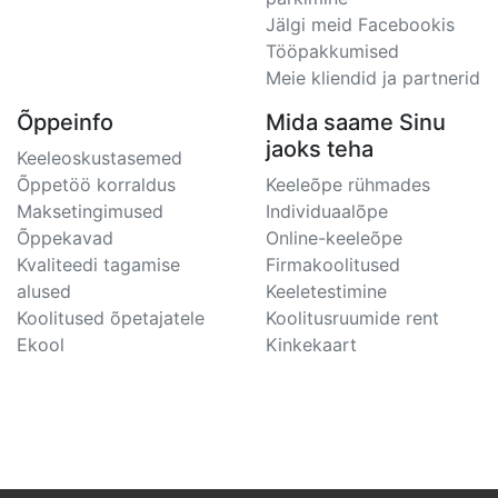
Jälgi meid Facebookis
Tööpakkumised
Meie kliendid ja partnerid
Õppeinfo
Mida saame Sinu
jaoks teha
Keeleoskustasemed
Õppetöö korraldus
Keeleõpe rühmades
Maksetingimused
Individuaalõpe
Õppekavad
Online-keeleõpe
Kvaliteedi tagamise
Firmakoolitused
alused
Keeletestimine
Koolitused õpetajatele
Koolitusruumide rent
Ekool
Kinkekaart