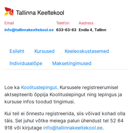
Email
Telefon
Aadress
info@tallinnakeeltekool.ee
633-63-63
Endla 4, Tallinn
Esileht
Kursused
Keeleoskustasemed
Individuaalõpe
Maksetingimused
Loe ka
Koolituslepingut
. Kursusele registreerumisel
aktsepteerib õppija Koolituslepingut ning lepingus ja
kursuse infos toodud tingimusi.
Kui teil ei õnnestu registreerida, siis võivad kohad olla
täis. Sel juhul võtke meiega palun ühendust tel 52 64
918 või kirjutage
info@tallinnakeeltekool.ee
.