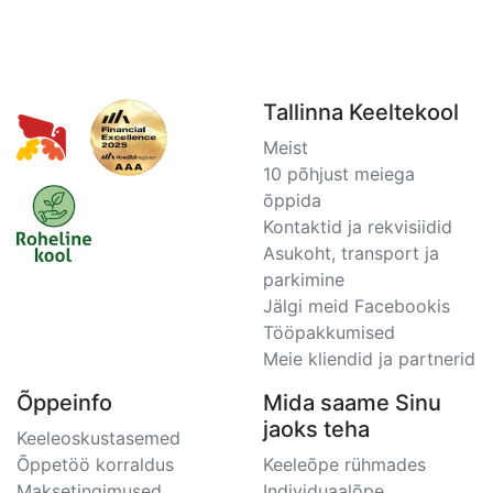
Tallinna Keeltekool
Meist
10 põhjust meiega
õppida
Kontaktid ja rekvisiidid
Asukoht, transport ja
parkimine
Jälgi meid Facebookis
Tööpakkumised
Meie kliendid ja partnerid
Õppeinfo
Mida saame Sinu
jaoks teha
Keeleoskustasemed
Õppetöö korraldus
Keeleõpe rühmades
Maksetingimused
Individuaalõpe