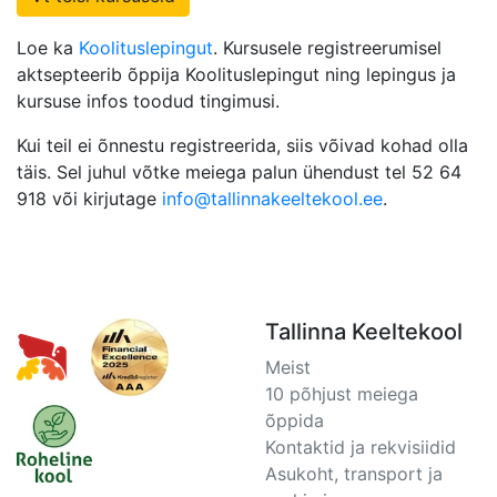
Loe ka
Koolituslepingut
. Kursusele registreerumisel
aktsepteerib õppija Koolituslepingut ning lepingus ja
kursuse infos toodud tingimusi.
Kui teil ei õnnestu registreerida, siis võivad kohad olla
täis. Sel juhul võtke meiega palun ühendust tel 52 64
918 või kirjutage
info@tallinnakeeltekool.ee
.
Tallinna Keeltekool
Meist
10 põhjust meiega
õppida
Kontaktid ja rekvisiidid
Asukoht, transport ja