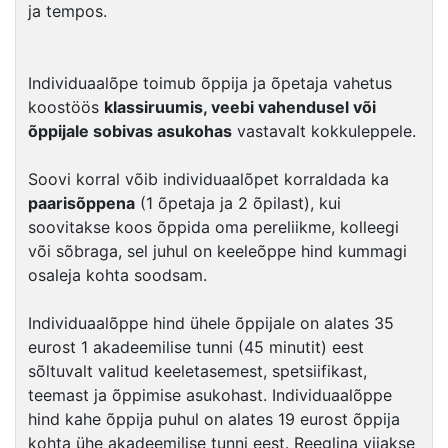
ja tempos.
Individuaalõpe toimub õppija ja õpetaja vahetus
koostöös
klassiruumis, veebi vahendusel või
õppijale sobivas asukohas
vastavalt kokkuleppele.
Soovi korral võib individuaalõpet korraldada ka
paarisõppena
(1 õpetaja ja 2 õpilast), kui
soovitakse koos õppida oma pereliikme, kolleegi
või sõbraga, sel juhul on keeleõppe hind kummagi
osaleja kohta soodsam.
Individuaalõppe hind ühele õppijale on alates 35
eurost 1 akadeemilise tunni (45 minutit) eest
sõltuvalt valitud keeletasemest, spetsiifikast,
teemast ja õppimise asukohast. Individuaalõppe
hind kahe õppija puhul on alates 19 eurost õppija
kohta ühe akadeemilise tunni eest. Reeglina viiakse