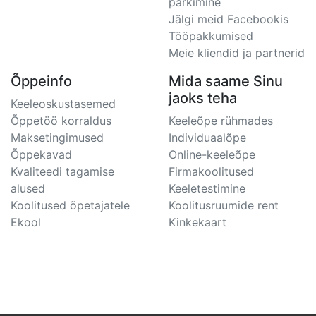
parkimine
Jälgi meid Facebookis
Tööpakkumised
Meie kliendid ja partnerid
Õppeinfo
Mida saame Sinu
jaoks teha
Keeleoskustasemed
Õppetöö korraldus
Keeleõpe rühmades
Maksetingimused
Individuaalõpe
Õppekavad
Online-keeleõpe
Kvaliteedi tagamise
Firmakoolitused
alused
Keeletestimine
Koolitused õpetajatele
Koolitusruumide rent
Ekool
Kinkekaart