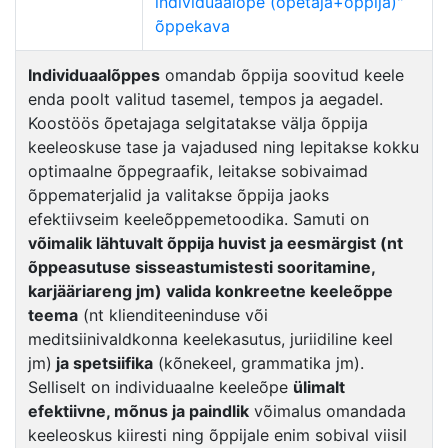
individuaalõpe (õpetaja+õppija)"
õppekava
Individuaalõppes
omandab õppija soovitud keele
enda poolt valitud tasemel, tempos ja aegadel.
Koostöös õpetajaga selgitatakse välja õppija
keeleoskuse tase ja vajadused ning lepitakse kokku
optimaalne õppegraafik, leitakse sobivaimad
õppematerjalid ja valitakse õppija jaoks
efektiivseim keeleõppemetoodika. Samuti on
võimalik lähtuvalt õppija huvist ja eesmärgist (nt
õppeasutuse sisseastumistesti sooritamine,
karjääriareng jm) valida konkreetne keeleõppe
teema
(nt klienditeeninduse või
meditsiinivaldkonna keelekasutus, juriidiline keel
jm)
ja spetsiifika
(kõnekeel, grammatika jm).
Selliselt on individuaalne keeleõpe
ülimalt
efektiivne, mõnus ja paindlik
võimalus omandada
keeleoskus kiiresti ning õppijale enim sobival viisil