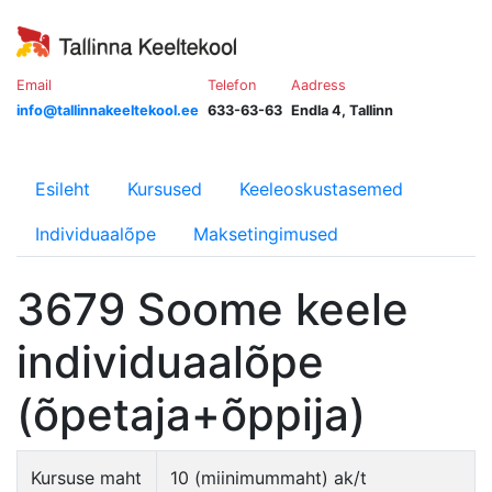
Email
Telefon
Aadress
info@tallinnakeeltekool.ee
633-63-63
Endla 4, Tallinn
Esileht
Kursused
Keeleoskustasemed
Individuaalõpe
Maksetingimused
3679 Soome keele
individuaalõpe
(õpetaja+õppija)
Kursuse maht
10 (miinimummaht) ak/t