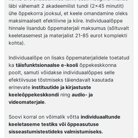
läbi vähemalt 2 akadeemilist tundi (2×45 minutit)
ühe õppekorra jooksul, et keele omandamine oleks
maksimaalselt efektiivne ja kiire. Individuaalõppe
hinnale lisandub õppematerjali maksumus (sõltuvalt
keeletasemest ja materjalist 21-85 eurot komplekti
kohta).
Individuaalõpe on lisaks õppematerjalidele toetatud
ka
täisfunktsionaalse e-kooli
õppekeskkonna
poolt, samuti võidakse individuaalõppes selle
efektiivsuse tõstmiseks täiendavalt kasutada
erinevate
instituutide ja kirjastuste
keeleõppekeskkondi
ning
audio- ja
videomaterjale
.
Soovi korral on võimalik võtta
individuaaltunde
keeletaseme testiks või õppeasutuse
sisseastumistestideks valmistumiseks.