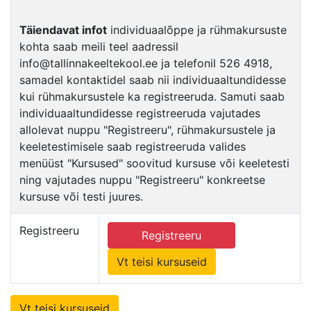
Täiendavat infot
individuaalõppe ja rühmakursuste
kohta saab meili teel aadressil
info@tallinnakeeltekool.ee ja telefonil 526 4918,
samadel kontaktidel saab nii individuaaltundidesse
kui rühmakursustele ka registreeruda. Samuti saab
individuaaltundidesse registreeruda vajutades
allolevat nuppu "Registreeru", rühmakursustele ja
keeletestimisele saab registreeruda valides
menüüst "Kursused" soovitud kursuse või keeletesti
ning vajutades nuppu "Registreeru" konkreetse
kursuse või testi juures.
Registreeru
Registreeru
Vt teisi kursuseid
Vt teisi kursuseid