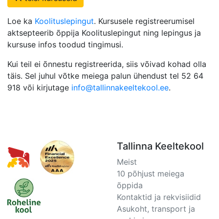
Loe ka
Koolituslepingut
. Kursusele registreerumisel
aktsepteerib õppija Koolituslepingut ning lepingus ja
kursuse infos toodud tingimusi.
Kui teil ei õnnestu registreerida, siis võivad kohad olla
täis. Sel juhul võtke meiega palun ühendust tel 52 64
918 või kirjutage
info@tallinnakeeltekool.ee
.
Tallinna Keeltekool
Meist
10 põhjust meiega
õppida
Kontaktid ja rekvisiidid
Asukoht, transport ja