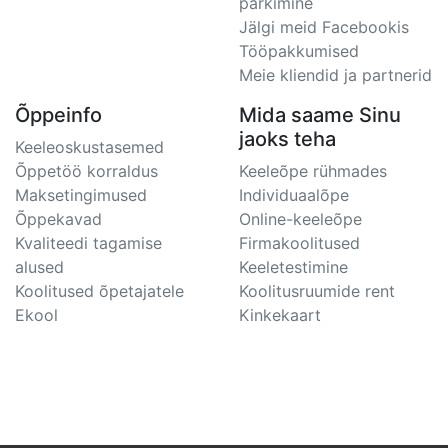
parkimine
Jälgi meid Facebookis
Tööpakkumised
Meie kliendid ja partnerid
Õppeinfo
Mida saame Sinu
jaoks teha
Keeleoskustasemed
Õppetöö korraldus
Keeleõpe rühmades
Maksetingimused
Individuaalõpe
Õppekavad
Online-keeleõpe
Kvaliteedi tagamise
Firmakoolitused
alused
Keeletestimine
Koolitused õpetajatele
Koolitusruumide rent
Ekool
Kinkekaart