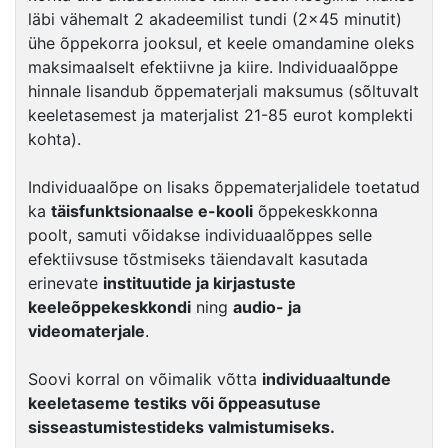
läbi vähemalt 2 akadeemilist tundi (2×45 minutit)
ühe õppekorra jooksul, et keele omandamine oleks
maksimaalselt efektiivne ja kiire. Individuaalõppe
hinnale lisandub õppematerjali maksumus (sõltuvalt
keeletasemest ja materjalist 21-85 eurot komplekti
kohta).
Individuaalõpe on lisaks õppematerjalidele toetatud
ka
täisfunktsionaalse e-kooli
õppekeskkonna
poolt, samuti võidakse individuaalõppes selle
efektiivsuse tõstmiseks täiendavalt kasutada
erinevate
instituutide ja kirjastuste
keeleõppekeskkondi
ning
audio- ja
videomaterjale
.
Soovi korral on võimalik võtta
individuaaltunde
keeletaseme testiks või õppeasutuse
sisseastumistestideks valmistumiseks.