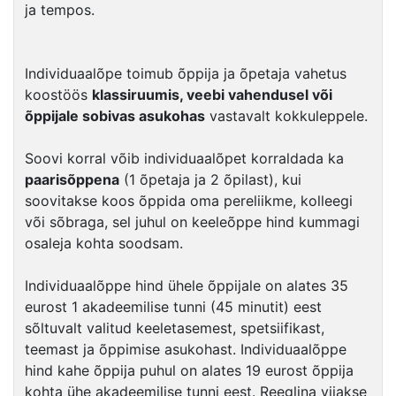
ja tempos.
Individuaalõpe toimub õppija ja õpetaja vahetus
koostöös
klassiruumis, veebi vahendusel või
õppijale sobivas asukohas
vastavalt kokkuleppele.
Soovi korral võib individuaalõpet korraldada ka
paarisõppena
(1 õpetaja ja 2 õpilast), kui
soovitakse koos õppida oma pereliikme, kolleegi
või sõbraga, sel juhul on keeleõppe hind kummagi
osaleja kohta soodsam.
Individuaalõppe hind ühele õppijale on alates 35
eurost 1 akadeemilise tunni (45 minutit) eest
sõltuvalt valitud keeletasemest, spetsiifikast,
teemast ja õppimise asukohast. Individuaalõppe
hind kahe õppija puhul on alates 19 eurost õppija
kohta ühe akadeemilise tunni eest. Reeglina viiakse