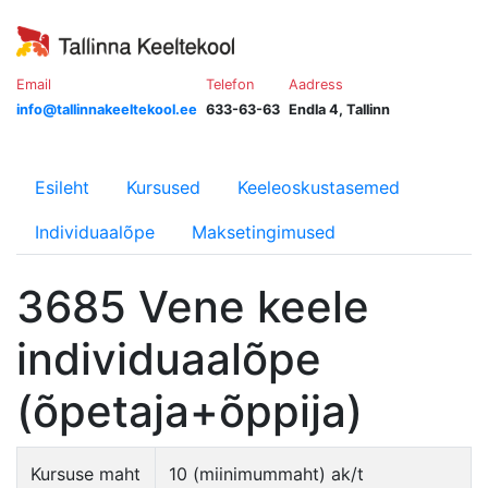
Email
Telefon
Aadress
info@tallinnakeeltekool.ee
633-63-63
Endla 4, Tallinn
Esileht
Kursused
Keeleoskustasemed
Individuaalõpe
Maksetingimused
3685 Vene keele
individuaalõpe
(õpetaja+õppija)
Kursuse maht
10 (miinimummaht) ak/t