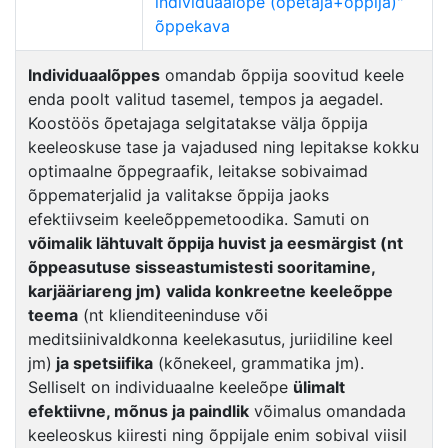
individuaalõpe (õpetaja+õppija)"
õppekava
Individuaalõppes
omandab õppija soovitud keele
enda poolt valitud tasemel, tempos ja aegadel.
Koostöös õpetajaga selgitatakse välja õppija
keeleoskuse tase ja vajadused ning lepitakse kokku
optimaalne õppegraafik, leitakse sobivaimad
õppematerjalid ja valitakse õppija jaoks
efektiivseim keeleõppemetoodika. Samuti on
võimalik lähtuvalt õppija huvist ja eesmärgist (nt
õppeasutuse sisseastumistesti sooritamine,
karjääriareng jm) valida konkreetne keeleõppe
teema
(nt klienditeeninduse või
meditsiinivaldkonna keelekasutus, juriidiline keel
jm)
ja spetsiifika
(kõnekeel, grammatika jm).
Selliselt on individuaalne keeleõpe
ülimalt
efektiivne, mõnus ja paindlik
võimalus omandada
keeleoskus kiiresti ning õppijale enim sobival viisil