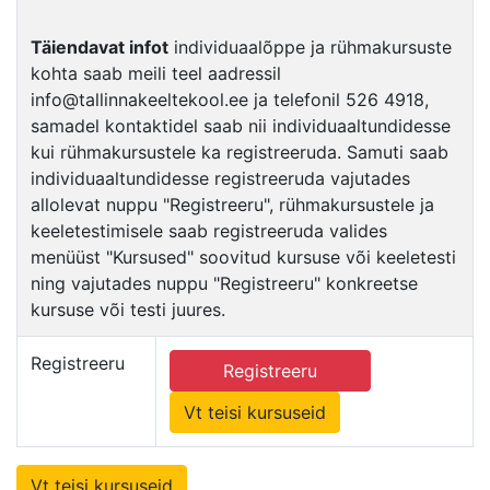
Täiendavat infot
individuaalõppe ja rühmakursuste
kohta saab meili teel aadressil
info@tallinnakeeltekool.ee ja telefonil 526 4918,
samadel kontaktidel saab nii individuaaltundidesse
kui rühmakursustele ka registreeruda. Samuti saab
individuaaltundidesse registreeruda vajutades
allolevat nuppu "Registreeru", rühmakursustele ja
keeletestimisele saab registreeruda valides
menüüst "Kursused" soovitud kursuse või keeletesti
ning vajutades nuppu "Registreeru" konkreetse
kursuse või testi juures.
Registreeru
Registreeru
Vt teisi kursuseid
Vt teisi kursuseid