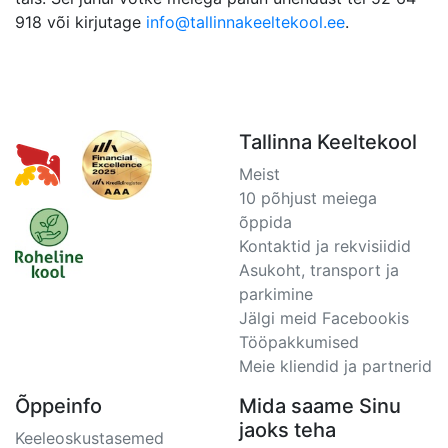
918 või kirjutage
info@tallinnakeeltekool.ee
.
Tallinna Keeltekool
Meist
10 põhjust meiega
õppida
Kontaktid ja rekvisiidid
Asukoht, transport ja
parkimine
Jälgi meid Facebookis
Tööpakkumised
Meie kliendid ja partnerid
Õppeinfo
Mida saame Sinu
jaoks teha
Keeleoskustasemed