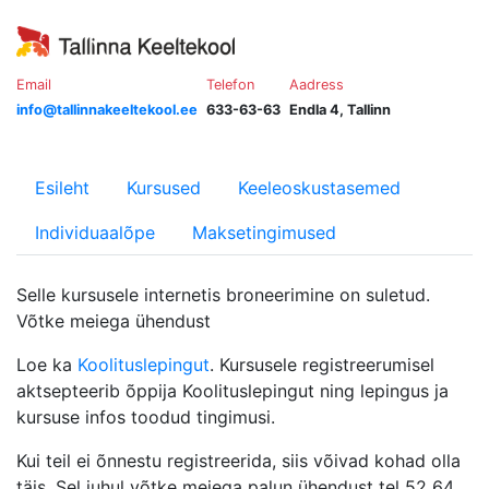
Email
Telefon
Aadress
info@tallinnakeeltekool.ee
633-63-63
Endla 4, Tallinn
Esileht
Kursused
Keeleoskustasemed
Individuaalõpe
Maksetingimused
Selle kursusele internetis broneerimine on suletud.
Võtke meiega ühendust
Loe ka
Koolituslepingut
. Kursusele registreerumisel
aktsepteerib õppija Koolituslepingut ning lepingus ja
kursuse infos toodud tingimusi.
Kui teil ei õnnestu registreerida, siis võivad kohad olla
täis. Sel juhul võtke meiega palun ühendust tel 52 64