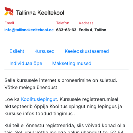
Email
Telefon
Aadress
info@tallinnakeeltekool.ee
633-63-63
Endla 4, Tallinn
Esileht
Kursused
Keeleoskustasemed
Individuaalõpe
Maksetingimused
Selle kursusele internetis broneerimine on suletud.
Võtke meiega ühendust
Loe ka
Koolituslepingut
. Kursusele registreerumisel
aktsepteerib õppija Koolituslepingut ning lepingus ja
kursuse infos toodud tingimusi.
Kui teil ei õnnestu registreerida, siis võivad kohad olla
täis. Sel juhul võtke meiega palun ühendust tel 52 64