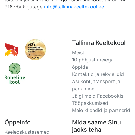
918 või kirjutage
info@tallinnakeeltekool.ee
.
Tallinna Keeltekool
Meist
10 põhjust meiega
õppida
Kontaktid ja rekvisiidid
Asukoht, transport ja
parkimine
Jälgi meid Facebookis
Tööpakkumised
Meie kliendid ja partnerid
Õppeinfo
Mida saame Sinu
jaoks teha
Keeleoskustasemed