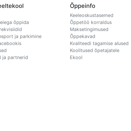
eeltekool
Õppeinfo
Keeleoskustasemed
meiega õppida
Õppetöö korraldus
rekvisiidid
Maksetingimused
nsport ja parkimine
Õppekavad
Facebookis
Kvaliteedi tagamise alused
sed
Koolitused õpetajatele
 ja partnerid
Ekool