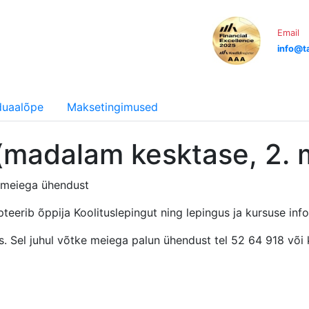
Email
info@ta
iduaalõpe
Maksetingimused
 (madalam kesktase, 2. 
e meiega ühendust
pteerib õppija Koolituslepingut ning lepingus ja kursuse inf
täis. Sel juhul võtke meiega palun ühendust tel 52 64 918 või