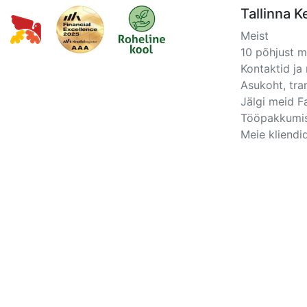
Tallinna K
Meist
10 põhjust 
Kontaktid ja 
Asukoht, tra
Jälgi meid 
Tööpakkumi
Meie kliendid