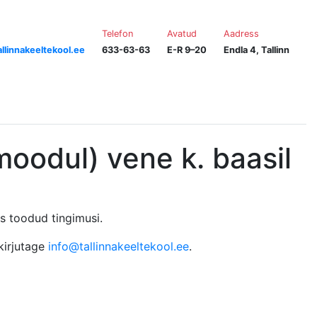
Telefon
Avatud
Aadress
llinnakeeltekool.ee
633-63-63
E-R 9–20
Endla 4, Tallinn
moodul) vene k. baasil
os toodud tingimusi.
 kirjutage
info@tallinnakeeltekool.ee
.